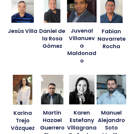
Juvenal
Daniel de
Jesús Villa
Fabian
Villanuev
la Rosa
Navarrete
a
Gómez
Rocha
Maldonad
o
Manuel
Karen
Martin
Karina
Alejandro
Estefany
Hazael
Trejo
Soto
Villagrana
Guerrero
Vázquez