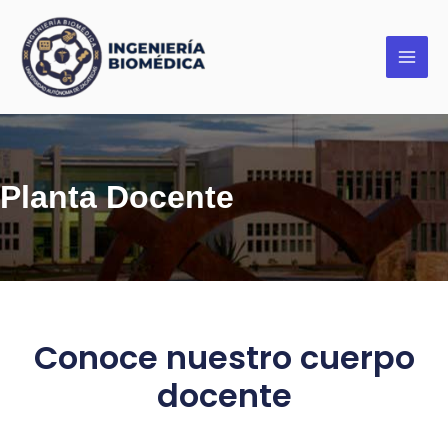
Ir
Main
al
Menu
contenido
Planta Docente
Conoce nuestro cuerpo
docente